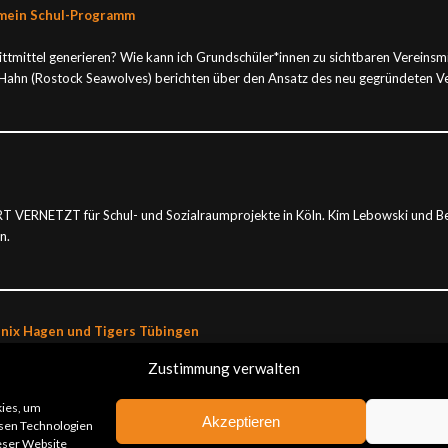
r mein Schul-Programm
ittmittel generieren? Wie kann ich Grundschüler*innen zu sichtbaren Vereinsm
Hahn (Rostock Seawolves) berichten über den Ansatz des neu gegründeten Vere
T VERNETZT für Schul- und Sozialraumprojekte in Köln. Kim Lebowski und Bene
n.
enix Hagen und Tigers Tübingen
Zustimmung verwalten
n und Grundschule entstehen immer wieder über Mischfinanzierungsmodelle. Wi
age? Welche inhaltlichen Mehrwerte können sich aus der Personalstellenteilu
kies, um
Akzeptieren
esen Technologien
ieser Website