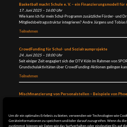
Basketball macht Schule e. V. – ein Finanzierungsmodell fü
17. Juni 2025 – 16:00 Uhr
Wie kann ich für mein Schul-Programm zusätzliche Förder- und Dr
Mitgliedsbeitragsstruktur integrieren? Andre Jürgens und Tobias 
Teilnehmen
CrowdFunding für Schul- und Sozialraumprojekte
24. Juni 2025 – 18:00 Uhr
Seit einiger Zeit engagiert sich der DTV Köln im Rahmen von SPOR
Grundschulaktivitäten über CrowdFunding-Aktionen gelingen kan
Teilnehmen
Mischfinanzierung von Personalstellen – Beispiele von Pho
1. Juli 2025 – 18:00 Uhr
Zusätzliche Personalstellen an der Schnittstelle von Sportverei
Welche Institutionen und Partner kommen für Beteiligungen in Fr
Um dir ein optimales Erlebnis zu bieten, verwenden wir Technologien wie Coo
Wasielewski (Phoenix Hagen) berichten aus der Praxis.
Geräteinformationen zu speichern und/oder darauf zuzugreifen. Wenn du di
zustimmst, können wir Daten wie das Surfverhalten oder eindeutige IDs auf d
Teilnehmen