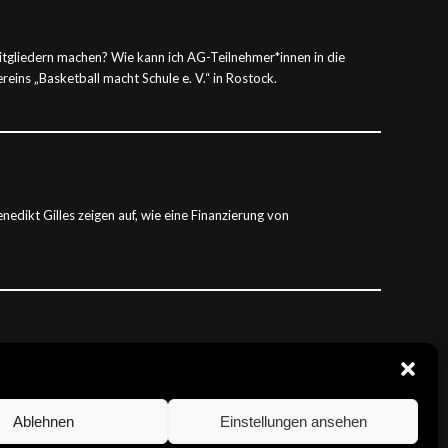
itgliedern machen? Wie kann ich AG-Teilnehmer*innen in die
ins „Basketball macht Schule e. V.“ in Rostock.
dikt Gilles zeigen auf, wie eine Finanzierung von
e können solche Mischfinanzierungsmodelle gestaltet sein?
ng ergeben? Klaus Körmös (Tigers Tübingen) und Michael
Ablehnen
Einstellungen ansehen